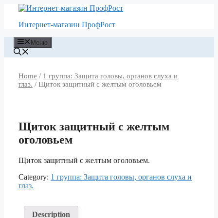
Перейти
к
Интернет-магазин ПрофРост
содержимому
Меню
Home
/
1 группа: Защита головы, органов слуха и
глаз.
/ Щиток защитный с желтым оголовьем
Щиток защитный с желтым
оголовьем
Щиток защитный с желтым оголовьем.
Category:
1 группа: Защита головы, органов слуха и
глаз.
Description